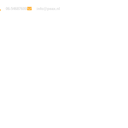
06-54687600
info@peax.nl
Home
Over Laura
Diensten
Referenties
en FutureProof
egieontwikkeling